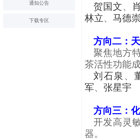
通知公告
贺国文
、
林立
、
马德
下载专区
方向
二
：
聚焦地方
茶活性功能
刘石泉
、
军
、
张星宇
方向
三
：
开发高灵
器。