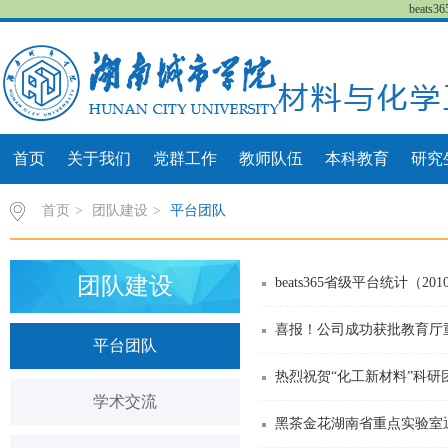
beat
首页
关于我们
党群工作
教师队伍
本科教育
研究
首页
>
团队建设
>
平台团队
团队建设
beats365省级平台统计（2010
喜报！公司成功获批教育厅
平台团队
热烈祝贺“化工新材料”科研
学术交流
黑茶金花湖南省重点实验室