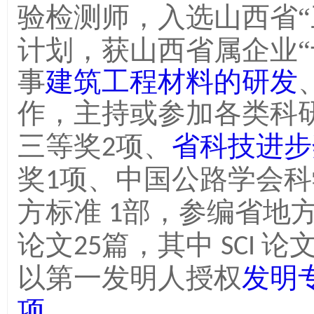
验检测师，入选山西省
计划，获山西省属企业“
事
建筑工程材料的研发
作，主持或参加各类科
三等奖
项、
省科技进步
2
奖
项、中国公路学会科
1
方标准
部，参编省地
1
论文
篇，其中
论
25
SCI
以第一发明人授权
发明
项
。