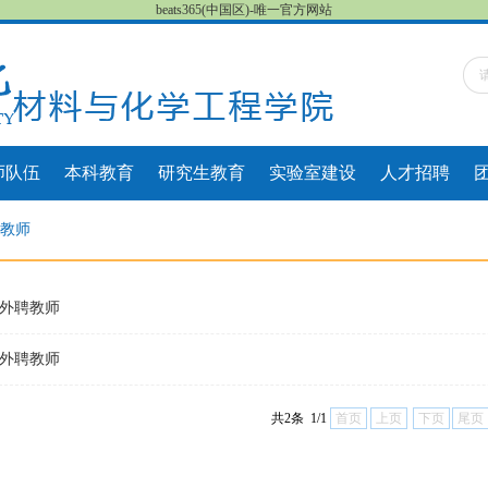
beats365(中国区)-唯一官方网站
师队伍
本科教育
研究生教育
实验室建设
人才招聘
教师
外聘教师
外聘教师
共2条 1/1
首页
上页
下页
尾页