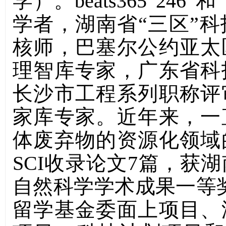
学）
。beats365
“
246
”和“
学者，湖南省
“
三区
”
科
核师，巴塞尔公约亚太
理智库专家，广东省科
长沙市工程系列职称评
家库专家。
近年来，一
体废弃物的资源化领域
SCI
收录论文
7
篇，获湖
自然科学学术成果一等
留学基金委面上项目、