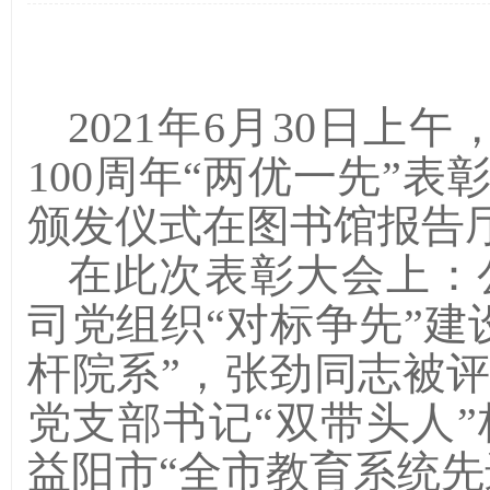
2021
年
6
月
30
日上午，
100
周年
“
两优一先
”
表
颁发仪式在图书馆报告
在此次表彰大会上：
司党组织
“
对标争先
”
建
杆院系”
，张劲同志被
党支部书记
“
双带头人
”
益阳市
“
全市教育系统先