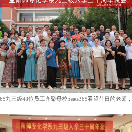
365
九三级
48
位
员工
齐聚母校beats365看望昔日的
老
师，在