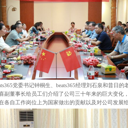
ats365
党委
书记钟桐生
、
beats365经理刘石泉和昔日的
喜副董事长给员工们介绍了公司三十年来的巨大变化
在各
自
工作岗位上为国家做出的贡献以及对公司发展