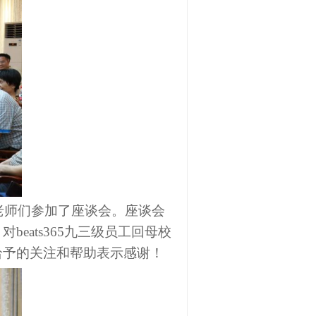
老
师们参加了座谈会。座谈
会
，对
beats365
九三级
员工
回母校
给予的关注和帮助表示感谢
！