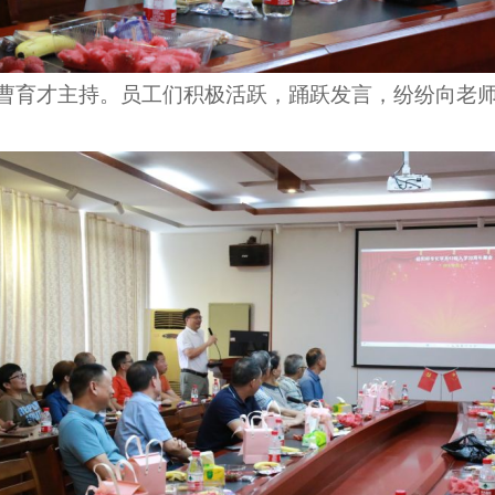
曹育才主持。员工们积极活跃，踊跃发言，纷纷向
老