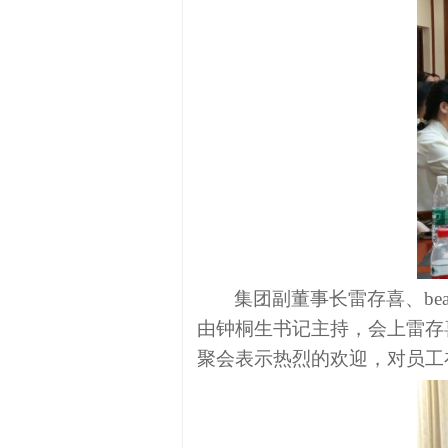
集团
副董事长雷存喜
、
be
由钟桐生
书记
主持，会上雷存
聚会
表示热烈的欢迎，对员工