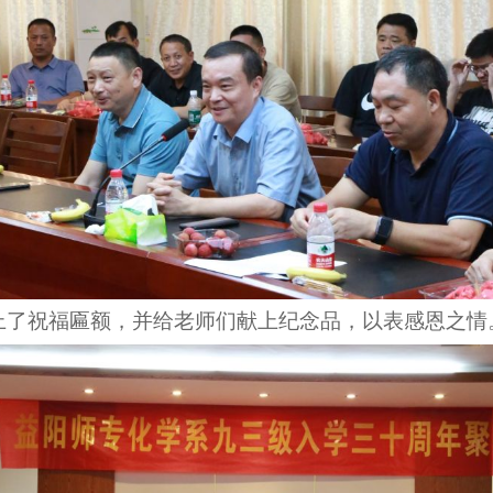
5献上了祝福匾额，并给
老
师们献上
纪念品
，以表感恩之情