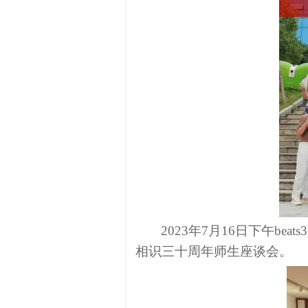
2023
年
7
月
16
日下午
beats
相识
三十周年师生座谈会。