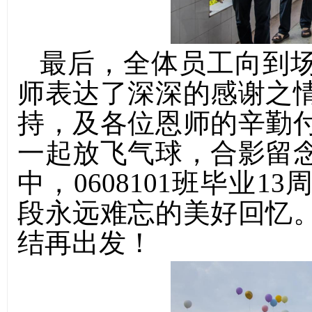
最后，全体员工向到
师表达了深深的感谢之
持，及各位恩师的辛勤
一起放飞气球，
合影留
中
，
0608101
班毕业
13
段永远难忘的美好回忆
结再出发！