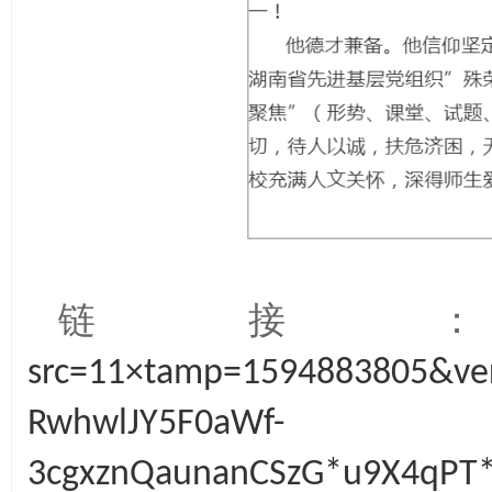
链接
src=11×tamp=1594883805&ver
RwhwlJY5F0aWf-
3cgxznQaunanCSzG*u9X4qPT*