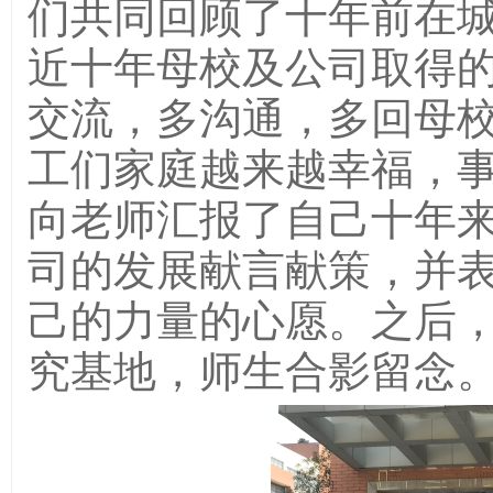
们共同回顾
了
十年前在
近十年
母
校及公司取得
交流，多沟通，
多回母
工们
家庭越来越幸福，
向老师汇报
了
自己十年
司的发展献言献策，
并
己的力量的心愿。
之后
究基地，师生
合影留念