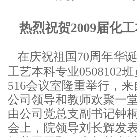
热烈祝贺
2009届化
在庆祝祖国
70周年华诞
工艺本科专业
0508102班
516
会议室隆重举行，来
公司
领导和
教师
欢聚一
由公司党总支副书记钟
会上，院领导
刘长辉
发