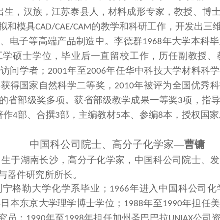
出生，汉族，江苏泰县人，材料成形专家，教授、博
拟和模具
的教学和科研工作，开发出三
CAD/CAE/CAM
车、电子等高端产品制造中。李德群
年大学本科毕
1968
工学硕士学位，毕业后一直留校工作，历任副教授、
任访问学者；
年至
年任华中科技大学材料科学
2001
2006
年获得国家自然科学二等奖，
年被评为全国优秀科
2010
的省部级奖多项。获省部级教学成果一等奖
项，指
3
著作
部、合撰
部，主编教材
本、参编
本，授权国家
4
3
5
8
中国科公司院士
、
高分子化学家
—曹镛
出生于湖南长沙，高分子化学家，中国科公司院士、发
与器件研究所所长。
列宁格勒大学化学系毕业；
年进入中国科公司化
1966
得日本东京大学理学博士学位；
年至
年担任
1988
1990
究员；
年至
年担任加州圣巴巴拉
公司
1990
1998
UNIAX