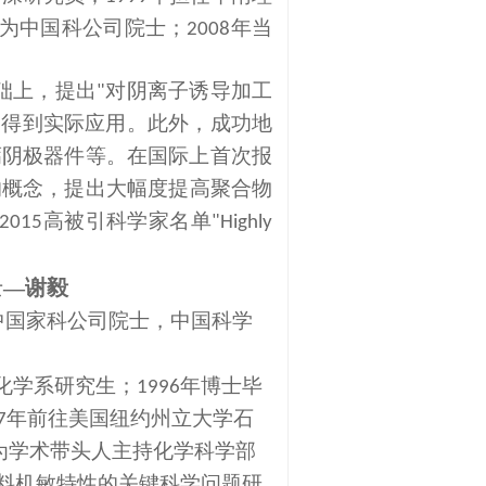
为中国科公司院士；
年当
2008
础上，提出
对阴离子诱导加工
"
已得到实际应用。此外，成功地
钙阴极器件等。在国际上首次报
的概念，提出大幅度提高聚合物
高被引科学家名单
2015
"Highly
士
—谢毅
中国家科公司院士，中国科学
化学系研究生
；
年博士毕
1996
年前往美国纽约州立大学石
7
为学术带头人主持化学科学部
料机敏特性的关键科学问题研