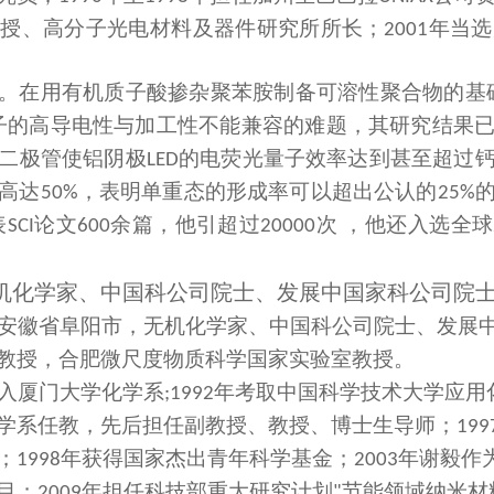
教授、高分子光电材料及器件研究所所长；
年当选
2001
。在用有机质子酸掺杂聚苯胺制备可溶性聚合物的基
子的高导电性与加工性不能兼容的难题，其研究结果
二极管使铝阴极
的电荧光量子效率达到甚至超过
LED
高达
，表明单重态的形成率可以超出公认的
50%
25%
表
论文
余篇，他引超过
次 ，他还入选全球
SCI
600
20000
机化学家、中国科公司院士、发展中国家科公司院
安徽省阜阳市，无机化学家、中国科公司院士、发展
教授，合肥微尺度物质科学国家实验室教授。
入厦门大学化学系
年考取中国科学技术大学应用
;1992
学系任教，先后担任副教授、教授、博士生导师
；
199
；
年获得国家杰出青年科学基金
；
年谢毅作
1998
2003
目
；
年担任科技部重大研究计划
节能领域纳米材
2009
"