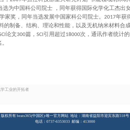
当选为中国科公司院士 ，同年获得国际化学化工杰出
学家奖，同年当选发展中国家科公司院士。
年获
2017
料的制备、结构、理论和性能，以及无机纳米材料合
论文
篇，
引用超过
次，通讯作者统计的
SCI
300
SCI
18000
名。
化学工业的开拓者
版权所有 beats365(中国区)-唯一官方网站 地址：湖南省益阳市迎宾东路518号
电话：0737-6353033 邮编：413000