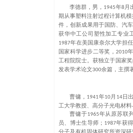
李德群，男，
年
月
1945
8
期从事塑料注射过程计算机模
件，创新成果用于国防、汽
获华中工公司塑性加工专业
年在美国康奈尔大学担
1987
国家科学进步二等奖，
2010
工程院院士。获独立于国家奖
发表学术论文
余篇，主撰
300
曹镛，
年
月
日
1941
10
14
工大学教授、高分子光电材料
曹镛于
年从原苏联
1965
员、博士生导师；
年获
1987
分子及有机固体研究所资深研