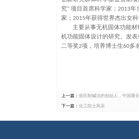
究
项目首席科学家
；
年
"
2013
家
；
年获得世界杰出女科
2015
主要从事无机固体功能材
机功能固体设计的研究。发表
二等奖
项，培养博士生
多
2
60
上一篇：
侯氏制碱法的创始人，中国重
下一篇：
化工院士风采