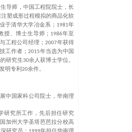
士生导师
，
中国工程院院士
，长
维注塑成形过程模拟的商品化软
业于清华大学冶金系；
年
1981
教授、博士生导师；
年至
1986
与工程公司经理；
年获得
2007
技工作者；
年当选为中国
2015
导的研究生
余人获博士学位。
30
发明专利
余件。
20
展中国家科公司院士，华南理
学研究所工作，先后担任研究
美国加州大学圣塔芭芭拉分校高
资深研究员；
年担任华南理
1999