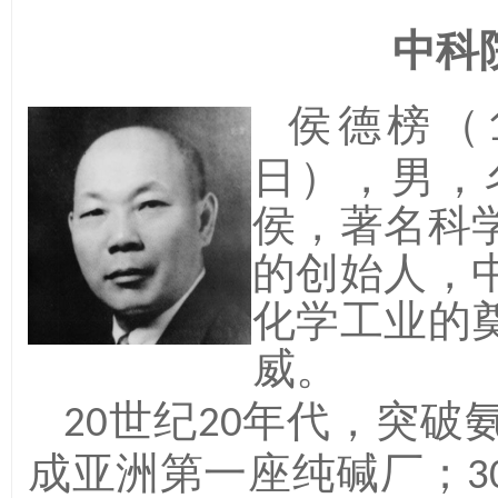
中科
侯德榜（
日），男，
侯，著名科
的创始人，
化学工业的
威。
世纪
年代，突破
2
0
20
成亚洲第一座纯碱厂；
3