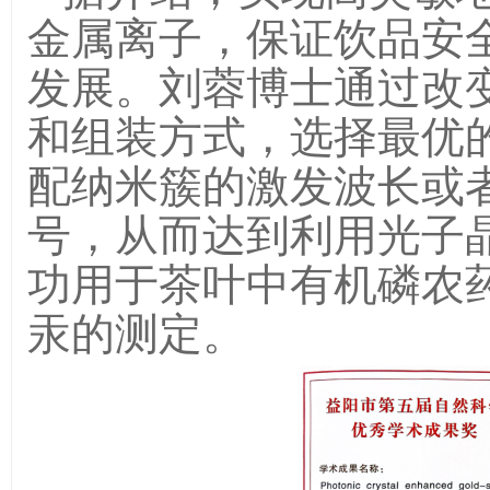
金属离子，保证饮品安
发展。刘蓉博士通过改
和组装方式，选择最优
配纳米簇的激发波长或
号，从而达到利用光子
功用于茶叶中有机磷农
汞的测定。