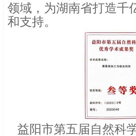
领域，为湖南省打造千
和支持。
益阳市第五届自然科