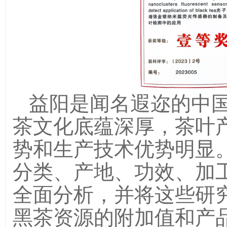
益阳是闻名遐迩的中
茶文化底蕴深厚，茶叶
势和生产技术优势明显
分类、产地、功效、加
全面分析，并将这些研
黑茶资源的附加值和产