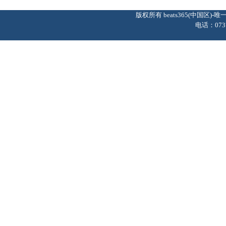
版权所有 beats365(中国区
电话：0737