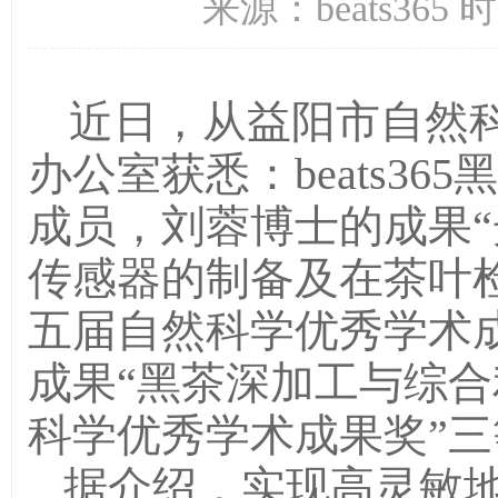
来源：beats365 
近日，从益阳市自然
办公室获悉：beats3
成员，刘蓉博士的成果
传感器的制备及在茶叶检
五届自然科学优秀学术
成果“黑茶深加工与综合
科学优秀学术成果奖”三
据介绍，实现高灵敏