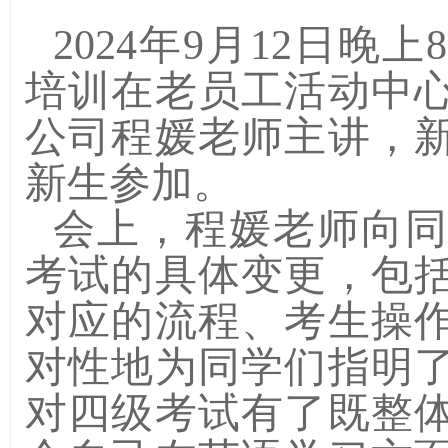
202
4
年
9
月
12
日
晚上
8
培训
在
老员工活动中
公司程媛老师主讲，
新生参加
。
会上，程媛老师向
考试的具体变更，包
对应的流程、考生操
对性地为同学们指明
对四级考试有了既整