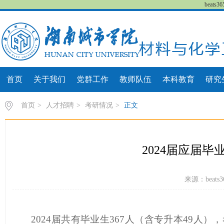
beat
首页
关于我们
党群工作
教师队伍
本科教育
研究
首页
>
人才招聘
>
考研情况
>
正文
2024届应届
来源：beats3
2024
届共有毕业生
367
人（含专升本
49
人），