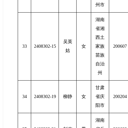
州市
湖南
省湘
西土
吴英
33
2408302-15
女
家族
200607
姑
苗族
自治
州
甘肃
34
2408302-19
柳静
女
省庆
200204
阳市
湖南