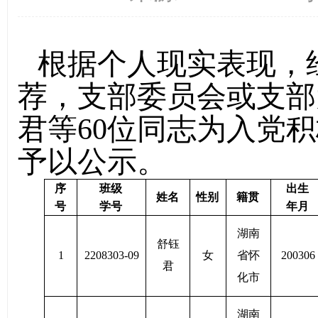
根据个人现实表现，
荐，支部
委员会或支部
君
等
60位
同志为入党积
予以公示。
序
班级
出生
姓名
性别
籍贯
号
学号
年月
湖南
舒钰
1
2208303-09
女
省怀
200306
君
化市
湖南