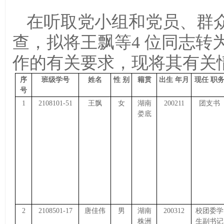
在听取党小组和党员、群
查，拟将王飘等4 位同志转
作的有关要求，现将其有关
序
班级学号
姓名
性
别
籍贯
出生
年月
现任
职
号
1
2108101-51
王飘
女
湖南
200211
团支书
娄底
2
2108501-17
唐佳伟
男
湖南
200312
校团委学
株洲
生副书记