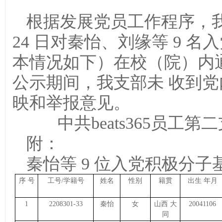
根据发展党员工作程序，我支部于 
24 日对秦怡、刘缘等 9 
本情况如下）在校（院）内
公示期间，我支部未 收到
映和举报意见。
中共beats365员工第二支
附：
秦怡等 9 位入党积极分子
序 号
工号/学籍号
姓名
性别
籍贯
出生 年月
1
2208301-33
秦怡
女
山西 大
20041106
同