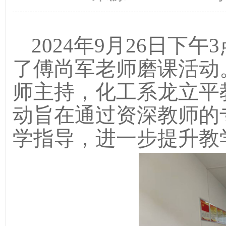
2024
年
9
月
26
日下午
3
了
傅尚军老师磨课活动
师
主持，
化工系
龙立平
动旨在通过资深教师的
学指导，进一步提升教