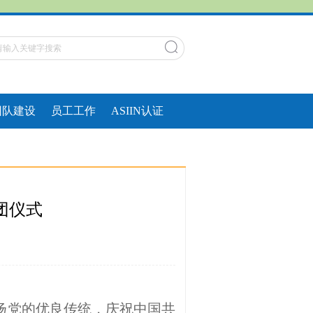
团队建设
员工工作
ASIIN认证
入团仪式
扬党的优良传统，庆祝中国共