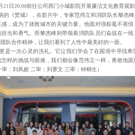
月
21
日
20:00
前往公司西门小城影院开展廉洁文化教育观影
演的《焚城》，在影片中，专家范伟立和消防队长黎杰峰
任感，成为了拯救城市的关键力量。他面对强权毫不畏惧
的担当和勇气。而黎杰峰则带领着消防队员们奋战在一线
和团队合作精神，让我们看到了人性中最美好的一面。
更是一次心灵的洗礼。它让我们学会了在困境中寻找希
到怎样的挑战与困难，我们都会像范伟立一样，勇敢地面
一审：刘凤姣 二审：刘赛文 三审：钟桐生）