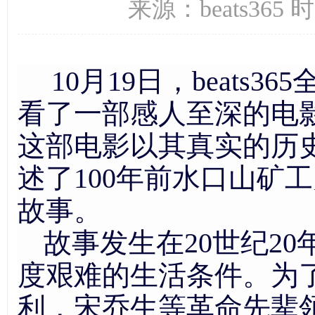
来源：beats365 
10
月
19
日，beats
看了一部感人至深的电
这部电影以其真实的历
述了
1
00
年前
水口山矿工
故事。
故事发生在
20
世纪
20
度艰难的生活条件。为
利，宋乔生等革命先辈