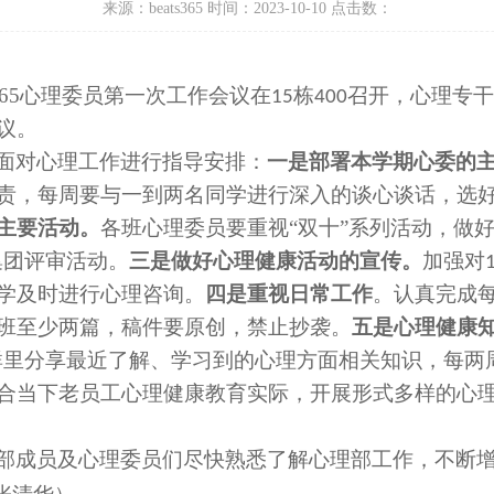
来源：beats365 时间：2023-10-10 点击数：
65
心理委员
第一次
工作
会议在
栋
召开，心理专
15
400
议。
面对心理工作进行指导安排：
一是
部署本学期
心委
的
责，
每周要与一到两名同学
进行深入的
谈心谈话，选
主要活动
。
各
班
心理委员
要
重视
“
双十
”
系列活动，做
集团
评审活动
。
三是做好
心理健康活动的
宣传。
加强
对
学及时进行心理咨询。
四是
重视
日常工作
。认真完成
班至少两篇，稿件
要
原创，禁止抄袭。
五是心理
健康
群里分享最近了解、学习到的心理方面相关知识
，
每两
合当下老员工心理健康教育实际，开展形式多样的心
部成员及心理委员们
尽快熟悉了解心理部工作
，
不断