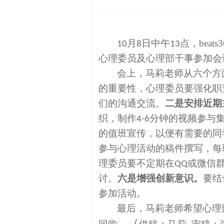
月
日中午
点
，beats3
10
8
13
心理委员及心理部干事参加会
会上，马莉老师从六个方
的重要性，
心理委员
要强化职
们的沟通交流。
二是
安排近期
织，
制作
分钟的视频参与
4-6
的值班宣传
，以便有需要的同
参与
心理活动的
稿件
撰写
，每
理委员要不定期在
或微信
QQ
讨。
六是
增强创新意识
。
要结
参加活动。
最后，马莉老师希望心理
（