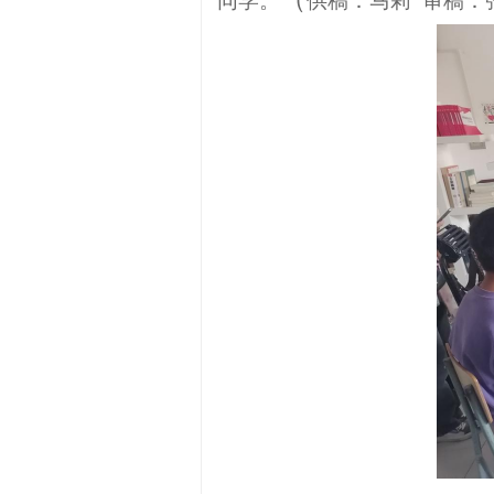
同学
。
供稿：马莉
审稿：