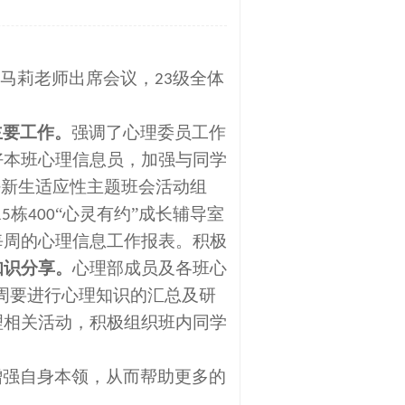
干马莉老师出席会议，
级全体
23
主要
工作
。
强调了心理委员工作
好
本班心理
信息员，加强与同学
好
新生适应性主题班会
活动组
栋
“
心灵
有约
”
成长辅导室
15
400
每周的心理信息工作报表。积极
知识分享。
心理部成员及各
班
心
周要进行心理知识的汇总及研
理相关活动，
积极
组织班内
同学
增强自身本领，从而帮助更多的