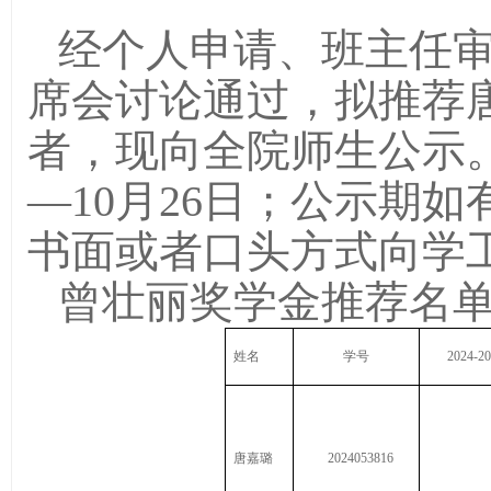
经个人申请、班主任
席会
讨论通过，拟推荐
者
，现向全院师生公示
—
1
0
月
26
日；
公示期
如
书面或者口头方式向学
曾壮丽奖学金推荐名
姓名
学号
2024
唐嘉璐
2024053816