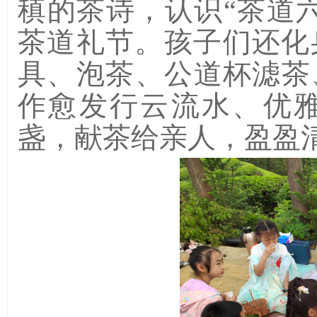
稹的茶诗，
认识
“
茶道
茶道
礼节。孩子们还化
具、泡茶、公道杯滤茶
作愈发行云流水
、优
盏，献茶给亲人，盈盈