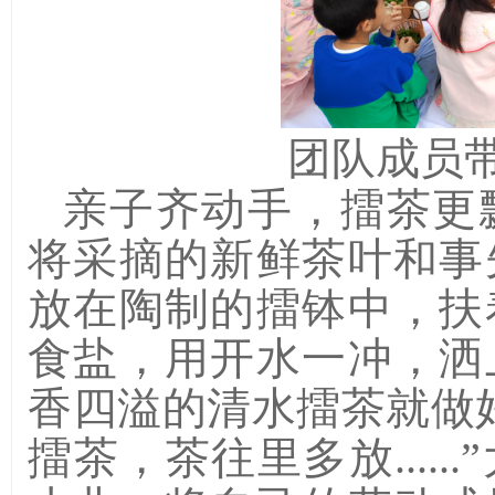
团队成员
亲子齐动手，擂茶更
将采摘的新鲜茶叶和事
放在陶制的擂钵中，扶
食盐，用开水一冲，洒
香四溢的清水擂茶就做
擂茶，茶往里多放
......
”