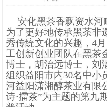
安化黑茶香飘资水河
为了更好地传承黑茶非
秀传统文化的兴趣，
4
月
工
创新创业团队
在
黑茶
博士，胡治远博士，刘
组织益阳市内
30
名中小
河益阳潇湘醇茶业有限公
诗·擂茶”为主题的第九