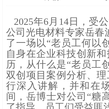
2025
年
6
月
14
日，
受公
公司光电材料专家岳春
了一场以“
老员工何以创
自身在企业科技创新和
历
，
从什么是“
老员工创
双创项目案例
分析
、理
行
深入讲解，并和
在
间，
岳博士对公司“
糖高
了指导，员工们受益匪