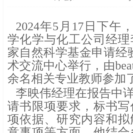
2024
年
5
月
17
日
下午
，
学化学与化工公司经理
家自然科学基金申请经
术交流中心举行，由bea
余名相关专业教师参加
李映伟
经理
在报告中
请书限项要求，标书写
项依据、研究内容和拟
意事项等方面。他结合