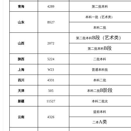
青海
4289
第二批本科
本科一批（艺术类）
山东
B527
本科二批
B
段（艺术类）
第二批本科
山西
2072
B
段
第二批本科
陕西
5224
二批本科
上海
W23
普通本科批
四川
4331
本科二批
B
阶段
天津
505
本科二批
新疆
11527
本科二批次
提前本科
云南
4326
A
类
二本