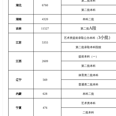
第二批本科
湖北
6760
第二批本科
湖南
4320
本科二批
A
段
吉林
11527
第二批
3
小批）
艺术类提前录取公办本科（
江苏
5355
第二批录取本科院校
提前本科（一）
江西
2609
第二批本科
体育类二批本科
辽宁
569
普通类二批本科
内蒙
628
本科二批
艺术类本科
宁夏
476
二批本科