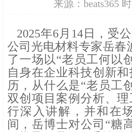
来源：beats365 
2025
年
6
月
14
日，
受公
公司光电材料专家岳春
了一场以“
老员工何以创
自身在企业科技创新和
历
，
从什么是“
老员工创
双创项目案例
分析
、理
行
深入讲解，并和
在
间，
岳博士对公司“
糖高