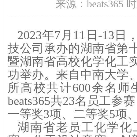
来源：beats365 
202
3
年
7
月
11
日
-
13
日
技公司承办的湖南省第
暨湖南省高校化学化工
功举办。来自中南大学
所高校共计
6
0
0
余名师
beats365共
23
名员工参赛
一等奖
3
项、二等奖
5
项
湖南省老员工化学化