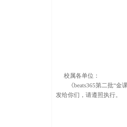
校属各单位
：
《beats365第二批
“金
发
给你们
，请遵照执行。