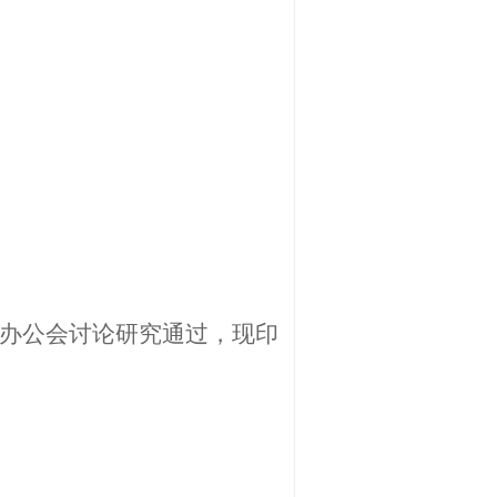
办公会
讨论研究
通过，
现
印