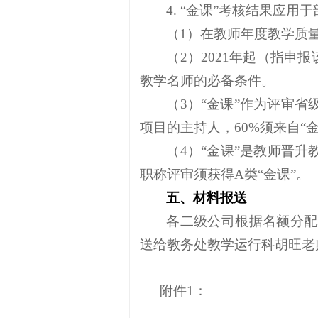
4. “金课”考核结果应
（
1）在教师年度教学质
（
2）2021年起（指
教学名师的必备条件。
（
3）“金课”作为评审
项目的主持人，60%须来自“金
（
4）“金课”是教师晋
职称评审须获得A类“金课”。
五、材料报送
各二级公司根据名额分配
送给教务处教学运行科胡旺老师备案后
附件
1：