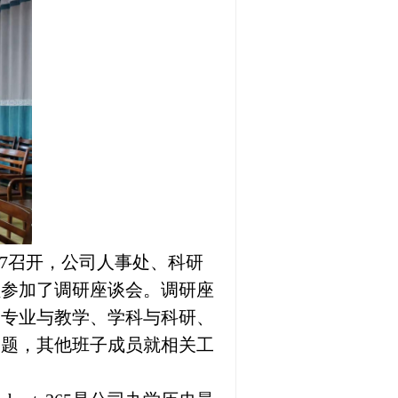
17召开
，公司人事处、
科研
员参
加了调研座谈
会
。
调研座
、专业与教学、学科与科研、
问题，其他班子成员就
相关
工