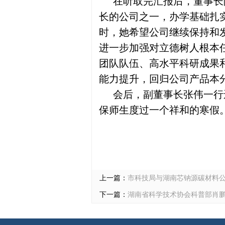
在听取
完
汇报后
，
董事长
长的公司之一，办学基础扎
时，她
希望公司继续保持和
进一步加强
对立德树人根本
团队队伍、高水平科研成果
能力提升，回归公司产品本
会
后
，
副董事长张伟
一行
保师生度过一个祥和的寒假
上一篇：
市科技局与湖南芯钠源碳材料
下一篇：
湖南省科学技术协会科普部肖